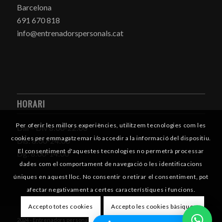
Barcelona
691 670 818
info@entrenadorspersonals.cat
HORARI
Per oferir les millors experiències, utilitzem tecnologies com les
Dill – Div 8:00-22:00
cookies per emmagatzemar i/o accedir a la informació del dispositiu.
Dis: 8:00-24:00
El consentiment d'aquestes tecnologies no permetrà processar
Dg: 8:00-14:00
dades com el comportament de navegació o les identificacions
úniques en aquest lloc. No consentir o retirar el consentiment, pot
afectar negativament a certes característiques i funcions.
Accepto totes cookies
Accepto les cookies bàsiques
2024 - Entrenadors personals - www.boscdigital.cat