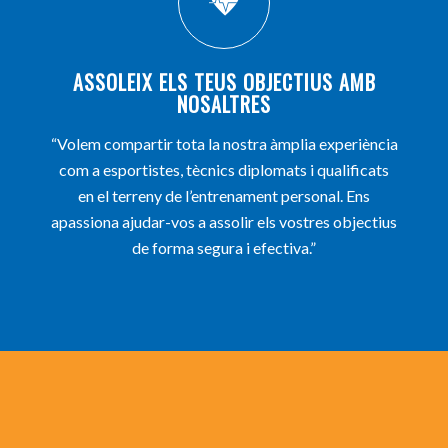
ASSOLEIX ELS TEUS OBJECTIUS AMB
NOSALTRES
“Volem compartir tota la nostra àmplia experiència
com a esportistes, tècnics diplomats i qualificats
en el terreny de l’entrenament personal. Ens
apassiona ajudar-vos a assolir els vostres objectius
de forma segura i efectiva.”