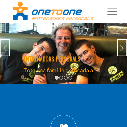
ENTRENADORS PERSONALS
Tota una família dedicada a Tú
1
2
3
4